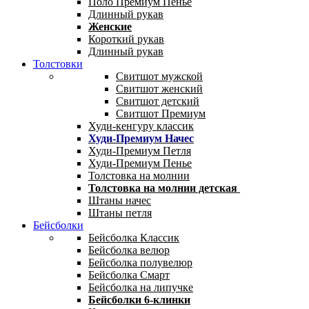
Поло Премиум Пенье
Длинный рукав
Женские
Короткий рукав
Длинный рукав
Толстовки
Свитшот мужской
Свитшот женский
Свитшот детский
Свитшот Премиум
Худи-кенгуру классик
Худи-Премиум Начес
Худи-Премиум Петля
Худи-Премиум Пенье
Толстовка на молнии
Толстовка на молнии детская
Штаны начес
Штаны петля
Бейсболки
Бейсболка Классик
Бейсболка велюр
Бейсболка полувелюр
Бейсболка Смарт
Бейсболка на липучке
Бейсболки 6-клинки