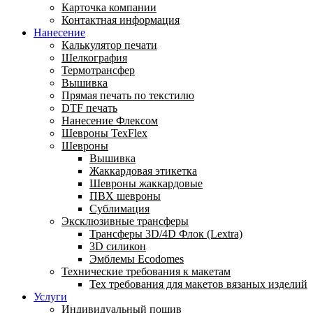
Карточка компании
Контактная информация
Нанесение
Калькулятор печати
Шелкография
Термотрансфер
Вышивка
Прямая печать по текстилю
DTF печать
Нанесение Флексом
Шевроны TexFlex
Шевроны
Вышивка
Жаккардовая этикетка
Шевроны жаккардовые
ПВХ шевроны
Сублимация
Эксклюзивные трансферы
Трансферы 3D/4D Флок (Lextra)
3D силикон
Эмблемы Ecodomes
Технические требования к макетам
Тех требования для макетов вязаных изделий
Услуги
Индивидуальный пошив