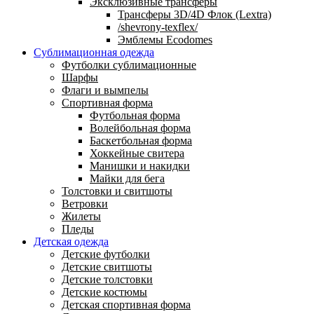
Эксклюзивные трансферы
Трансферы 3D/4D Флок (Lextra)
/shevrony-texflex/
Эмблемы Ecodomes
Сублимационная одежда
Футболки сублимационные
Шарфы
Флаги и вымпелы
Спортивная форма
Футбольная форма
Волейбольная форма
Баскетбольная форма
Хоккейные свитера
Манишки и накидки
Майки для бега
Толстовки и свитшоты
Ветровки
Жилеты
Пледы
Детская одежда
Детские футболки
Детские свитшоты
Детские толстовки
Детские костюмы
Детская спортивная форма