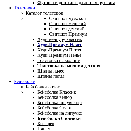
Футболки детские с длинным рукавом
Толстовки
Каталог толстовок
Свитшот мужской
Свитшот женский
Свитшот детский
Свитшот Премиум
Худи-кенгуру классик
Худи-Премиум Начес
Худи-Премиум Петля
Худи-Премиум Пенье
Толстовка на молнии
Толстовка на молнии детская
Штаны начес
Штаны петля
Бейсболки
Бейсболки оптом
Бейсболка Классик
Бейсболка велюр
Бейсболка полувелюр
Бейсболка Смарт
Бейсболка на липучке
Бейсболки 6-клинки
Козырек
Панама