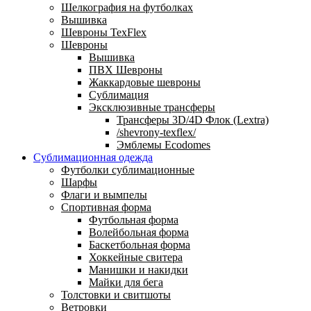
Шелкография на футболках
Вышивка
Шевроны TexFlex
Шевроны
Вышивка
ПВХ Шевроны
Жаккардовые шевроны
Сублимация
Эксклюзивные трансферы
Трансферы 3D/4D Флок (Lextra)
/shevrony-texflex/
Эмблемы Ecodomes
Сублимационная одежда
Футболки сублимационные
Шарфы
Флаги и вымпелы
Спортивная форма
Футбольная форма
Волейбольная форма
Баскетбольная форма
Хоккейные свитера
Манишки и накидки
Майки для бега
Толстовки и свитшоты
Ветровки