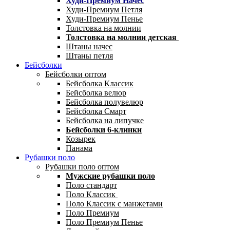
Худи-Премиум Начес
Худи-Премиум Петля
Худи-Премиум Пенье
Толстовка на молнии
Толстовка на молнии детская
Штаны начес
Штаны петля
Бейсболки
Бейсболки оптом
Бейсболка Классик
Бейсболка велюр
Бейсболка полувелюр
Бейсболка Смарт
Бейсболка на липучке
Бейсболки 6-клинки
Козырек
Панама
Рубашки поло
Рубашки поло оптом
Мужские рубашки поло
Поло стандарт
Поло Классик
Поло Классик с манжетами
Поло Премиум
Поло Премиум Пенье