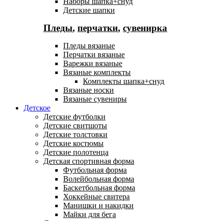
Наборы шапка+снуд
Детские шапки
Пледы
,
перчатки
,
сувенирка
Пледы вязаные
Перчатки вязаные
Варежки вязаные
Вязаные комплекты
Комплекты шапка+снуд
Вязаные носки
Вязаные сувениры
Детское
Детские футболки
Детские свитшоты
Детские толстовки
Детские костюмы
Детские полотенца
Детская спортивная форма
Футбольная форма
Волейбольная форма
Баскетбольная форма
Хоккейные свитера
Манишки и накидки
Майки для бега