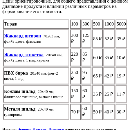
Цены ориентировочные, для общего представления о ценовом
диапазоне продукта и влиянии различных параметров на
формирование его стоимости.
Тираж
100
300
500
1000
5000
300
125
Жаккард шеврон
70х63 мм,
85 ₽
52 ₽
35 ₽
₽
₽
фон+3 цвета, флизелин
220
85
Жаккард этикетка
20х40 мм,
60 ₽
35 ₽
10 ₽
₽
₽
фон+2 цвета, 1 вид, нарезка
250
95
ПВХ бирка
20х40 мм, фон+2
65 ₽
42 ₽
19 ₽
₽
₽
цвета, 1 вид
150
60
Кожзам шильд
20х40 мм,
35 ₽
25 ₽
11 ₽
₽
₽
блинтовое тиснение, включая клише
60
Металл шильд
20х40 мм,
70 ₽
50 ₽
40 ₽
30 ₽
₽
гравировка
Изделия
Эконом
,
Классик
,
Премиум
качества вяжутся из акрила и