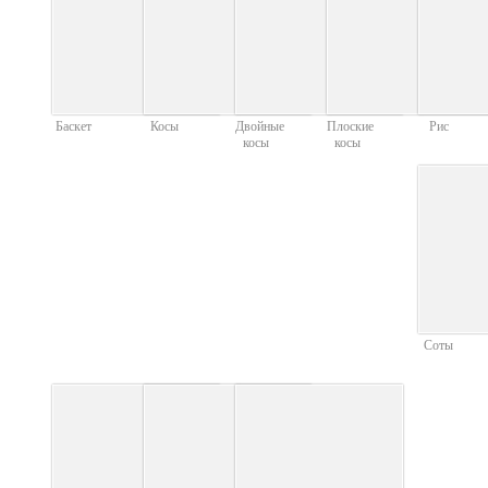
Баскет
Косы
Двойные
Плоские
Рис
косы
косы
Соты