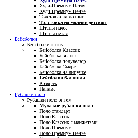
Худи-Премиум Начес
Худи-Премиум Петля
Худи-Премиум Пенье
Толстовка на молнии
Толстовка на молнии детская
Штаны начес
Штаны петля
Бейсболки
Бейсболки оптом
Бейсболка Классик
Бейсболка велюр
Бейсболка полувелюр
Бейсболка Смарт
Бейсболка на липучке
Бейсболки 6-клинки
Козырек
Панама
Рубашки поло
Рубашки поло оптом
Мужские рубашки поло
Поло стандарт
Поло Классик
Поло Классик с манжетами
Поло Премиум
Поло Премиум Пенье