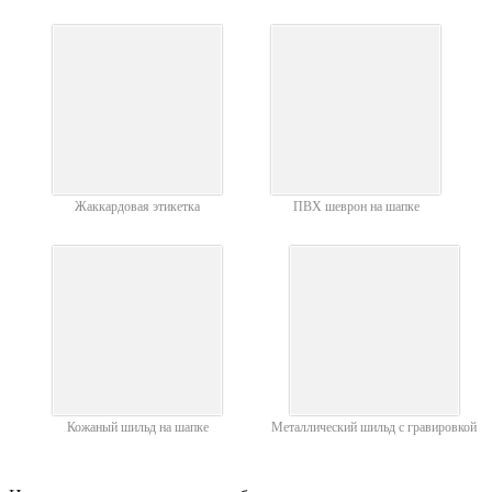
Жаккардовая этикетка
ПВХ шеврон на шапке
Кожаный шильд на шапке
Металлический шильд с гравировкой