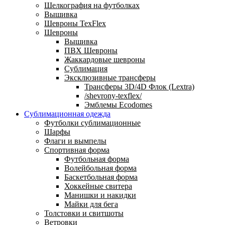
Шелкография на футболках
Вышивка
Шевроны TexFlex
Шевроны
Вышивка
ПВХ Шевроны
Жаккардовые шевроны
Сублимация
Эксклюзивные трансферы
Трансферы 3D/4D Флок (Lextra)
/shevrony-texflex/
Эмблемы Ecodomes
Сублимационная одежда
Футболки сублимационные
Шарфы
Флаги и вымпелы
Спортивная форма
Футбольная форма
Волейбольная форма
Баскетбольная форма
Хоккейные свитера
Манишки и накидки
Майки для бега
Толстовки и свитшоты
Ветровки