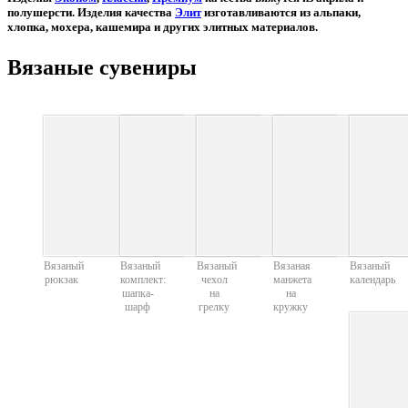
полушерсти. Изделия
качества
Элит
изготавливаются из альпаки,
хлопка, мохера, кашемира и других элитных материалов.
Вязаные сувениры
Вязаный
Вязаный
Вязаный
Вязаная
Вязаный
рюкзак
комплект:
чехол
манжета
календарь
шапка-
на
на
шарф
грелку
кружку