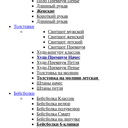
Поло Премиум Пенье
Длинный рукав
Женские
Короткий рукав
Длинный рукав
Толстовки
Свитшот мужской
Свитшот женский
Свитшот детский
Свитшот Премиум
Худи-кенгуру классик
Худи-Премиум Начес
Худи-Премиум Петля
Худи-Премиум Пенье
Толстовка на молнии
Толстовка на молнии детская
Штаны начес
Штаны петля
Бейсболки
Бейсболка Классик
Бейсболка велюр
Бейсболка полувелюр
Бейсболка Смарт
Бейсболка на липучке
Бейсболки 6-клинки