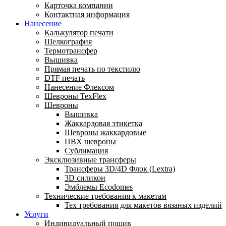
Карточка компании
Контактная информация
Нанесение
Калькулятор печати
Шелкография
Термотрансфер
Вышивка
Прямая печать по текстилю
DTF печать
Нанесение Флексом
Шевроны TexFlex
Шевроны
Вышивка
Жаккардовая этикетка
Шевроны жаккардовые
ПВХ шевроны
Сублимация
Эксклюзивные трансферы
Трансферы 3D/4D Флок (Lextra)
3D силикон
Эмблемы Ecodomes
Технические требования к макетам
Тех требования для макетов вязаных изделий
Услуги
Индивидуальный пошив