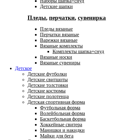
Наборы шапка+снуд
Детские шапки
Пледы
,
перчатки
,
сувенирка
Пледы вязаные
Перчатки вязаные
Варежки вязаные
Вязаные комплекты
Комплекты шапка+снуд
Вязаные носки
Вязаные сувениры
Детское
Детские футболки
Детские свитшоты
Детские толстовки
Детские костюмы
Детские полотенца
Детская спортивная форма
Футбольная форма
Волейбольная форма
Баскетбольная форма
Хоккейные свитера
Манишки и накидки
Майки для бега