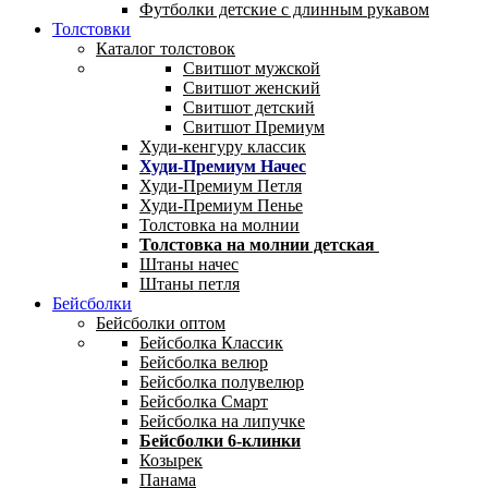
Футболки детские с длинным рукавом
Толстовки
Каталог толстовок
Свитшот мужской
Свитшот женский
Свитшот детский
Свитшот Премиум
Худи-кенгуру классик
Худи-Премиум Начес
Худи-Премиум Петля
Худи-Премиум Пенье
Толстовка на молнии
Толстовка на молнии детская
Штаны начес
Штаны петля
Бейсболки
Бейсболки оптом
Бейсболка Классик
Бейсболка велюр
Бейсболка полувелюр
Бейсболка Смарт
Бейсболка на липучке
Бейсболки 6-клинки
Козырек
Панама