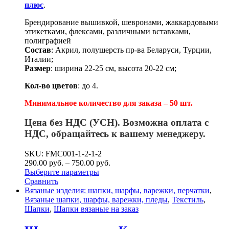
плюс
.
Брендирование вышивкой, шевронами, жаккардовыми
этикетками, флексами, различными вставками,
полиграфией
Состав
: Акрил, полушерсть пр-ва Беларуси, Турции,
Италии;
Размер
: ширина 22-25 см, высота 20-22 см;
Кол-во цветов
: до 4.
Минимальное количество для заказа – 50 шт.
Цена без НДС (УСН). Возможна оплата с
НДС, обращайтесь к вашему менеджеру.
SKU: FMC001-1-2-1-2
290.00
р
уб.
–
750.00
р
уб.
Выберите параметры
Сравнить
Вязаные изделия: шапки, шарфы, варежки, перчатки
,
Вязаные шапки, шарфы, варежки, пледы
,
Текстиль
,
Шапки
,
Шапки вязаные на заказ