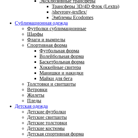
Эксклюзивные трансферы
Трансферы 3D/4D Флок (Lextra)
/shevrony-texflex/
Эмблемы Ecodomes
Сублимационная одежда
Футболки сублимационные
Шарфы
Флаги и вымпелы
Спортивная форма
Футбольная форма
Волейбольная форма
Баскетбольная форма
Хоккейные свитера
Манишки и накидки
Майки для бега
Толстовки и свитшоты
Ветровки
Жилеты
Пледы
Детская одежда
Детские футболки
Детские свитшоты
Детские толстовки
Детские костюмы
Детская спортивная форма