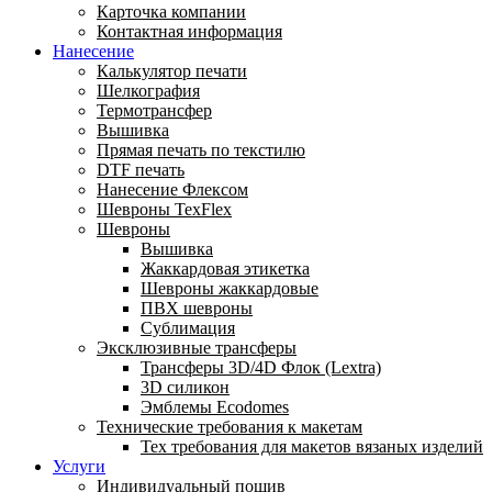
Карточка компании
Контактная информация
Нанесение
Калькулятор печати
Шелкография
Термотрансфер
Вышивка
Прямая печать по текстилю
DTF печать
Нанесение Флексом
Шевроны TexFlex
Шевроны
Вышивка
Жаккардовая этикетка
Шевроны жаккардовые
ПВХ шевроны
Сублимация
Эксклюзивные трансферы
Трансферы 3D/4D Флок (Lextra)
3D силикон
Эмблемы Ecodomes
Технические требования к макетам
Тех требования для макетов вязаных изделий
Услуги
Индивидуальный пошив