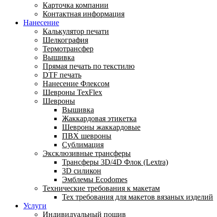
Карточка компании
Контактная информация
Нанесение
Калькулятор печати
Шелкография
Термотрансфер
Вышивка
Прямая печать по текстилю
DTF печать
Нанесение Флексом
Шевроны TexFlex
Шевроны
Вышивка
Жаккардовая этикетка
Шевроны жаккардовые
ПВХ шевроны
Сублимация
Эксклюзивные трансферы
Трансферы 3D/4D Флок (Lextra)
3D силикон
Эмблемы Ecodomes
Технические требования к макетам
Тех требования для макетов вязаных изделий
Услуги
Индивидуальный пошив