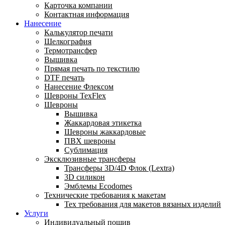
Карточка компании
Контактная информация
Нанесение
Калькулятор печати
Шелкография
Термотрансфер
Вышивка
Прямая печать по текстилю
DTF печать
Нанесение Флексом
Шевроны TexFlex
Шевроны
Вышивка
Жаккардовая этикетка
Шевроны жаккардовые
ПВХ шевроны
Сублимация
Эксклюзивные трансферы
Трансферы 3D/4D Флок (Lextra)
3D силикон
Эмблемы Ecodomes
Технические требования к макетам
Тех требования для макетов вязаных изделий
Услуги
Индивидуальный пошив