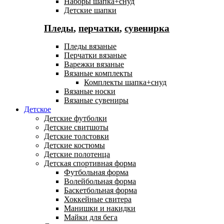
Наборы шапка+снуд
Детские шапки
Пледы
,
перчатки
,
сувенирка
Пледы вязаные
Перчатки вязаные
Варежки вязаные
Вязаные комплекты
Комплекты шапка+снуд
Вязаные носки
Вязаные сувениры
Детское
Детские футболки
Детские свитшоты
Детские толстовки
Детские костюмы
Детские полотенца
Детская спортивная форма
Футбольная форма
Волейбольная форма
Баскетбольная форма
Хоккейные свитера
Манишки и накидки
Майки для бега