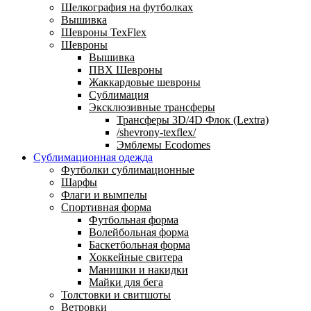
Шелкография на футболках
Вышивка
Шевроны TexFlex
Шевроны
Вышивка
ПВХ Шевроны
Жаккардовые шевроны
Сублимация
Эксклюзивные трансферы
Трансферы 3D/4D Флок (Lextra)
/shevrony-texflex/
Эмблемы Ecodomes
Сублимационная одежда
Футболки сублимационные
Шарфы
Флаги и вымпелы
Спортивная форма
Футбольная форма
Волейбольная форма
Баскетбольная форма
Хоккейные свитера
Манишки и накидки
Майки для бега
Толстовки и свитшоты
Ветровки