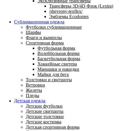
Эксклюзивные трансферы
Трансферы 3D/4D Флок (Lextra)
/shevrony-texflex/
Эмблемы Ecodomes
Сублимационная одежда
Футболки сублимационные
Шарфы
Флаги и вымпелы
Спортивная форма
Футбольная форма
Волейбольная форма
Баскетбольная форма
Хоккейные свитера
Манишки и накидки
Майки для бега
Толстовки и свитшоты
Ветровки
Жилеты
Пледы
Детская одежда
Детские футболки
Детские свитшоты
Детские толстовки
Детские костюмы
Детская спортивная форма