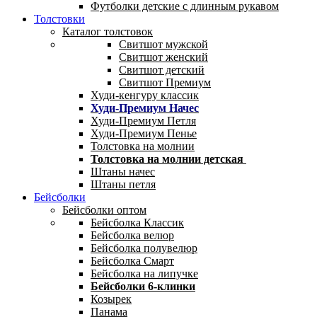
Футболки детские с длинным рукавом
Толстовки
Каталог толстовок
Свитшот мужской
Свитшот женский
Свитшот детский
Свитшот Премиум
Худи-кенгуру классик
Худи-Премиум Начес
Худи-Премиум Петля
Худи-Премиум Пенье
Толстовка на молнии
Толстовка на молнии детская
Штаны начес
Штаны петля
Бейсболки
Бейсболки оптом
Бейсболка Классик
Бейсболка велюр
Бейсболка полувелюр
Бейсболка Смарт
Бейсболка на липучке
Бейсболки 6-клинки
Козырек
Панама