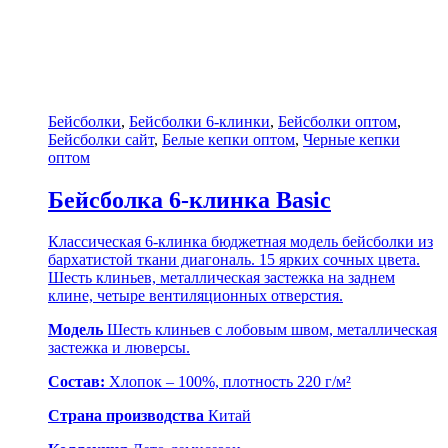
Бейсболки
,
Бейсболки 6-клинки
,
Бейсболки оптом
,
Бейсболки сайт
,
Белые кепки оптом
,
Черные кепки
оптом
Бейсболка 6-клинка Basic
Классическая 6-клинка бюджетная модель бейсболки из
бархатистой ткани диагональ. 15 ярких сочных цвета.
Шесть клиньев, металлическая застежка на заднем
клине, четыре вентиляционных отверстия.
Модель
Шесть клиньев с лобовым швом, металлическая
застежка и люверсы.
Состав:
Хлопок – 100%, плотность 220 г/м²
Страна производства
Китай