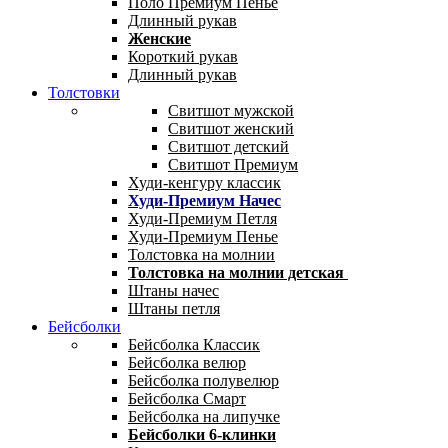
Поло Премиум Пенье
Длинный рукав
Женские
Короткий рукав
Длинный рукав
Толстовки
Свитшот мужской
Свитшот женский
Свитшот детский
Свитшот Премиум
Худи-кенгуру классик
Худи-Премиум Начес
Худи-Премиум Петля
Худи-Премиум Пенье
Толстовка на молнии
Толстовка на молнии детская
Штаны начес
Штаны петля
Бейсболки
Бейсболка Классик
Бейсболка велюр
Бейсболка полувелюр
Бейсболка Смарт
Бейсболка на липучке
Бейсболки 6-клинки