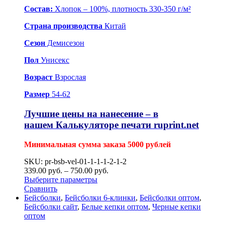
Состав:
Хлопок – 100%, плотность 330-350 г/м²
Страна производства
Китай
Сезон
Демисезон
Пол
Унисекс
Возраст
Взрослая
Размер
54-62
Лучшие цены на нанесение – в
нашем
Калькуляторе печати ruprint.net
Минимальная сумма заказа 5000 рублей
SKU: pr-bsb-vel-01-1-1-1-2-1-2
339.00
р
уб.
–
750.00
р
уб.
Выберите параметры
Сравнить
Бейсболки
,
Бейсболки 6-клинки
,
Бейсболки оптом
,
Бейсболки сайт
,
Белые кепки оптом
,
Черные кепки
оптом