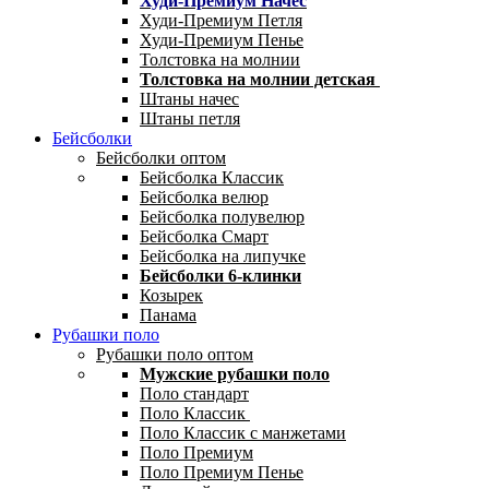
Худи-Премиум Начес
Худи-Премиум Петля
Худи-Премиум Пенье
Толстовка на молнии
Толстовка на молнии детская
Штаны начес
Штаны петля
Бейсболки
Бейсболки оптом
Бейсболка Классик
Бейсболка велюр
Бейсболка полувелюр
Бейсболка Смарт
Бейсболка на липучке
Бейсболки 6-клинки
Козырек
Панама
Рубашки поло
Рубашки поло оптом
Мужские рубашки поло
Поло стандарт
Поло Классик
Поло Классик с манжетами
Поло Премиум
Поло Премиум Пенье